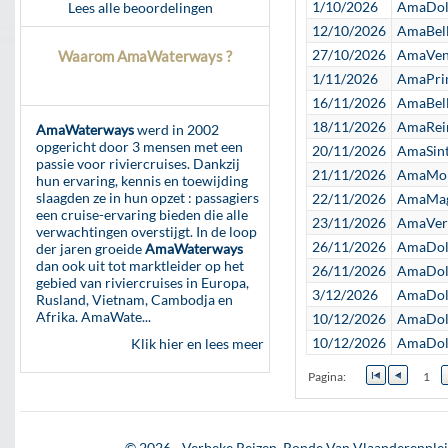
1/10/2026
AmaDolc
Lees alle beoordelingen
12/10/2026
AmaBell
27/10/2026
AmaVeni
Waarom AmaWaterways ?
1/11/2026
AmaPrim
16/11/2026
AmaBell
18/11/2026
AmaRein
AmaWaterways
werd in 2002
opgericht door 3 mensen met een
20/11/2026
AmaSin
passie voor riviercruises. Dankzij
21/11/2026
AmaMor
hun ervaring, kennis en toewijding
slaagden ze in hun opzet : passagiers
22/11/2026
AmaMag
een cruise-ervaring bieden die alle
23/11/2026
AmaVerd
verwachtingen overstijgt. In de loop
26/11/2026
AmaDolc
der jaren groeide
AmaWaterways
dan ook uit tot marktleider op het
26/11/2026
AmaDolc
gebied van riviercruises in Europa,
3/12/2026
AmaDolc
Rusland, Vietnam, Cambodja en
Afrika. AmaWate...
10/12/2026
AmaDolc
10/12/2026
AmaDolc
Klik hier en lees meer
Pagina:
1
© 2026 - Verbeke Reizen, Ronde Van Vlaanderenplei