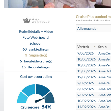
Cruise Plus aanbod
Kies hieronder uit de selectie e
Rederijdetails + Video
Foto Web Special
Schepen
Vertrek
Schip
60
aanbiedingen
9/08/2026
AmaCert
3 Suggestie(s)
10/08/2026
AmaBell
5
begeleide cruise(s)
10/08/2026
AmaVerd
15
Beoordelingen
13/08/2026
AmaDolc
Geef uw beoordeling
19/08/2026
AmaPrim
2/09/2026
AmaRein
3/09/2026
AmaDolc
9/09/2026
AmaSona
10/09/2026
AmaDolc
84%
14/09/2026
AmaBell
Cruisescore