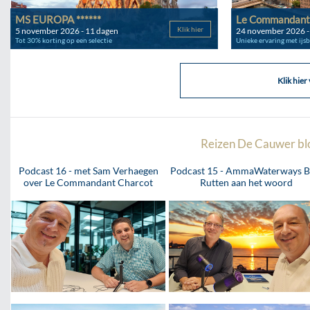
MS EUROPA ******
Le Commandant 
Klik hier
5 november 2026 - 11 dagen
24 november 2026 -
Tot 30% korting op een selectie
Unieke ervaring met ijsb
Klik hier
Reizen De Cauwer blog,
Podcast 16 - met Sam Verhaegen
Podcast 15 - AmmaWaterways B
over Le Commandant Charcot
Rutten aan het woord