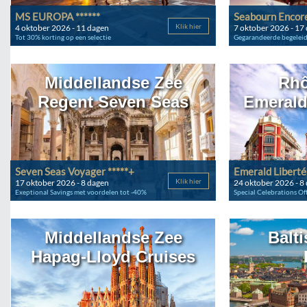
MS EUROPA ******
Seabourn Encore
Klik hier
4 oktober 2026 - 11 dagen
7 oktober 2026 - 17
Tot 30% korting op een selectie
Gegarandeerde begeleid
Middellandse Zee
Rhô
Regent Seven Seas
Emerald
Seven Seas Voyager *****+
Emerald Liberté 
Klik hier
17 oktober 2026 - 8 dagen
24 oktober 2026 - 8
Exeptional Savings met voordelen tot -40%
Special Celebrations Of
Middellandse Zee
Balt
Hapag-Lloyd Cruises