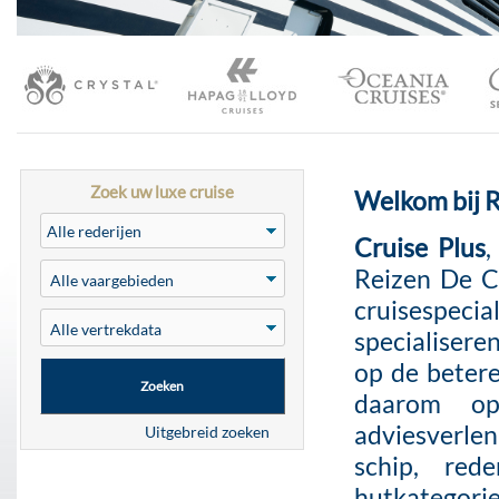
Zoek uw luxe cruise
Welkom bij 
Cruise Plus
,
Reizen De Ca
cruisespe
specialiser
op de beter
Zoeken
daarom op
adviesverl
Uitgebreid zoeken
schip, red
hutkategorie