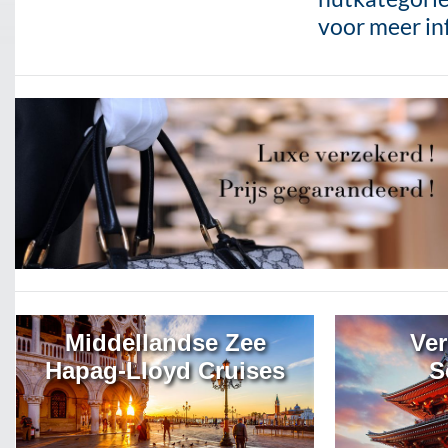
voor meer in
Middellandse Zee
Ver
Hapag-Lloyd Cruises
S