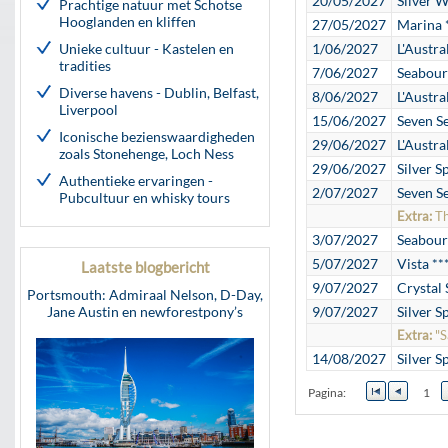
20/05/2027
Silver W
Prachtige natuur met Schotse
Hooglanden en kliffen
27/05/2027
Marina 
Unieke cultuur - Kastelen en
1/06/2027
L'Austra
tradities
7/06/2027
Seabour
Diverse havens - Dublin, Belfast,
8/06/2027
L'Austra
Liverpool
15/06/2027
Seven S
Iconische bezienswaardigheden
29/06/2027
L'Austra
zoals Stonehenge, Loch Ness
29/06/2027
Silver Sp
Authentieke ervaringen -
2/07/2027
Seven S
Pubcultuur en whisky tours
Extra:
Th
3/07/2027
Seabour
5/07/2027
Vista **
Laatste blogbericht
9/07/2027
Crystal
Portsmouth: Admiraal Nelson, D-Day,
Jane Austin en newforestpony’s
9/07/2027
Silver Sp
Extra:
"S
14/08/2027
Silver Sp
Pagina:
1