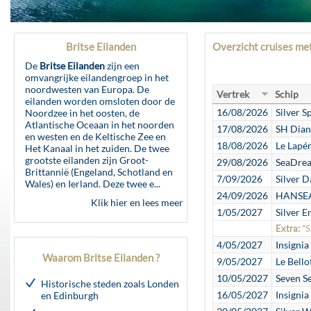
Britse Eilanden
Overzicht cruises me
De
Britse Eilanden
zijn een
omvangrijke eilandengroep in het
noordwesten van Europa. De
Vertrek
Schip
eilanden worden omsloten door de
16/08/2026
Silver Sp
Noordzee in het oosten, de
Atlantische Oceaan in het noorden
17/08/2026
SH Dian
en westen en de Keltische Zee en
18/08/2026
Le Lapé
Het Kanaal in het zuiden. De twee
grootste eilanden zijn Groot-
29/08/2026
SeaDream
Brittannië (Engeland, Schotland en
7/09/2026
Silver 
Wales) en Ierland. Deze twee e...
24/09/2026
HANSEAT
Klik hier en lees meer
1/05/2027
Silver E
Extra:
"S
4/05/2027
Insignia
Waarom Britse Eilanden ?
9/05/2027
Le Bello
10/05/2027
Seven S
Historische steden zoals Londen
16/05/2027
Insignia
en Edinburgh