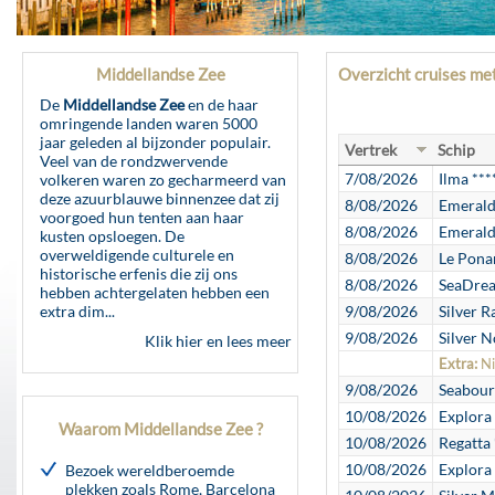
Middellandse Zee
Overzicht cruises m
De
Middellandse Zee
en de haar
omringende landen waren 5000
jaar geleden al bijzonder populair.
Vertrek
Schip
Veel van de rondzwervende
7/08/2026
Ilma ***
volkeren waren zo gecharmeerd van
deze azuurblauwe binnenzee dat zij
8/08/2026
Emerald
voorgoed hun tenten aan haar
8/08/2026
Emerald
kusten opsloegen. De
overweldigende culturele en
8/08/2026
Le Pona
historische erfenis die zij ons
8/08/2026
SeaDrea
hebben achtergelaten hebben een
extra dim...
9/08/2026
Silver R
9/08/2026
Silver N
Klik hier en lees meer
Extra:
Ni
9/08/2026
Seabour
10/08/2026
Explora 
Waarom Middellandse Zee ?
10/08/2026
Regatta 
10/08/2026
Explora 
Bezoek wereldberoemde
plekken zoals Rome, Barcelona