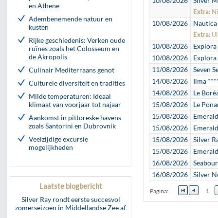
10/08/2026
Silver M
en Athene
Extra:
Ni
Adembenemende natuur en
10/08/2026
Nautica
kusten
Extra:
Ul
Rijke geschiedenis: Verken oude
10/08/2026
Explora 
ruïnes zoals het Colosseum en
de Akropolis
10/08/2026
Explora 
11/08/2026
Seven S
Culinair Mediterraans genot
14/08/2026
Ilma ***
Culturele diversiteit en tradities
14/08/2026
Le Boréa
Milde temperaturen: Ideaal
klimaat van voorjaar tot najaar
15/08/2026
Le Pona
15/08/2026
Emerald
Aankomst in pittoreske havens
zoals Santorini en Dubrovnik
15/08/2026
Emerald
Veelzijdige excursie
15/08/2026
Silver R
mogelijkheden
15/08/2026
Emerald
16/08/2026
Seabour
16/08/2026
Silver N
Laatste blogbericht
Pagina:
1
Silver Ray rondt eerste succesvol
zomerseizoen in Middellandse Zee af