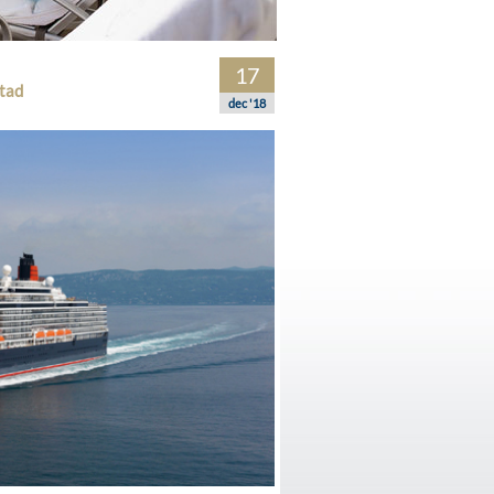
17
tad
dec '18