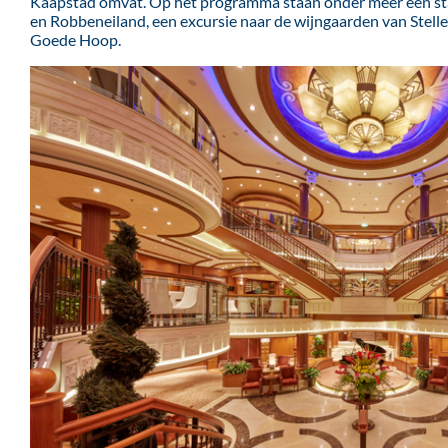
Kaapstad omvat. Op het programma staan onder meer een sta
en Robbeneiland, een excursie naar de wijngaarden van Stel
Goede Hoop.