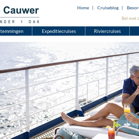
Home
Cruiseblog
Beoor
Bel met 
stemmingen
Expeditiecruises
Riviercruises