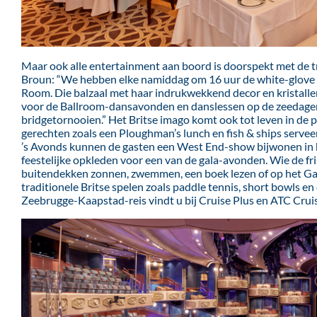
Maar ook alle entertainment aan boord is doorspekt met de t
Broun: “We hebben elke namiddag om 16 uur de white-glove a
Room. Die balzaal met haar indrukwekkend decor en kristalle
voor de Ballroom-dansavonden en danslessen op de zeedagen.
bridgetornooien.” Het Britse imago komt ook tot leven in de 
gerechten zoals een Ploughman’s lunch en fish & ships serveert
’s Avonds kunnen de gasten een West End-show bijwonen in h
feestelijke opkleden voor een van de gala-avonden. Wie de fr
buitendekken zonnen, zwemmen, een boek lezen of op het 
traditionele Britse spelen zoals paddle tennis, short bowls en
Zeebrugge-Kaapstad-reis vindt u bij Cruise Plus en ATC Crui