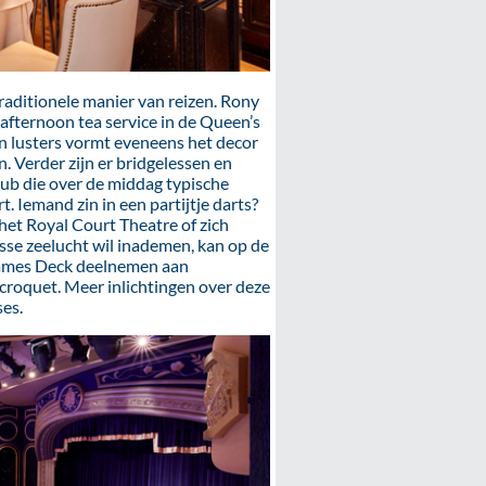
raditionele manier van reizen. Rony
fternoon tea service in de Queen’s
n lusters vormt eveneens het decor
 Verder zijn er bridgelessen en
pub die over de middag typische
. Iemand zin in een partijtje darts?
et Royal Court Theatre of zich
isse zeelucht wil inademen, kan op de
Games Deck deelnemen aan
 croquet. Meer inlichtingen over deze
ses.