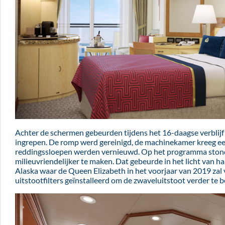
Achter de schermen gebeurden tijdens het 16-daagse verblijf
ingrepen. De romp werd gereinigd, de machinekamer kreeg e
reddingssloepen werden vernieuwd. Op het programma ston
milieuvriendelijker te maken. Dat gebeurde in het licht van ha
Alaska waar de Queen Elizabeth in het voorjaar van 2019 za
uitstootfilters geïnstalleerd om de zwaveluitstoot verder te 