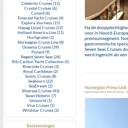
Celebrity Cruises (11)
Crystal Cruises (6)
Cunard (6)
Emerald Yacht Cruises (4)
Explora Journeys (15)
Na de doopplechtighei
Hapag-Lloyd Cruises (22)
Holland America Line (11)
voor in Noord-Europa. 
Hurtigruten (1)
premiumsegment. Norwe
Norwegian Cruise Line (8)
gastronomische specia
Oceania Cruises (39)
Seven Seas Cruises do
Ponant (9)
werd ingericht als een
Regent Seven Seas (26)
Ritz Carlton Yacht Collection (5)
Riverside Cruises (3)
Royal Caribbean (2)
Scenic Cruises (8)
Seabourn (22)
SeaDream (2)
Norwegian Prima luidt 
Silversea Cruises (43)
Geschreven door Patrick Parez - J
Swan Hellenic (7)
Uniworld (1)
Viva Cruises (5)
Windstar Cruises (2)
Bestemmingen