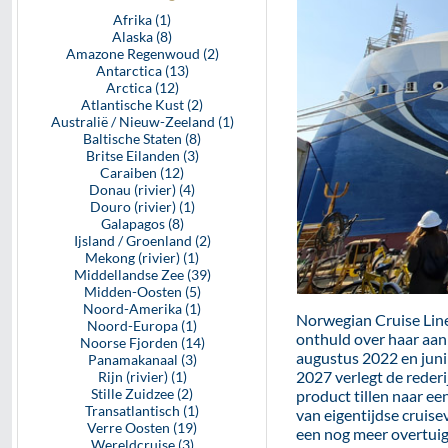
Afrika (1)
Alaska (8)
Amazone Regenwoud (2)
Antarctica (13)
Arctica (12)
Atlantische Kust (2)
Australië / Nieuw-Zeeland (1)
Baltische Staten (8)
Britse Eilanden (3)
Caraiben (12)
Donau (rivier) (4)
Douro (rivier) (1)
Galapagos (8)
Ijsland / Groenland (2)
Mekong (rivier) (1)
Middellandse Zee (39)
Midden-Oosten (5)
Noord-Amerika (1)
Norwegian Cruise Line 
Noord-Europa (1)
onthuld over haar aan
Noorse Fjorden (14)
augustus 2022 en juni
Panamakanaal (3)
2027 verlegt de rederij
Rijn (rivier) (1)
Stille Zuidzee (2)
product tillen naar e
Transatlantisch (1)
van eigentijdse cruis
Verre Oosten (19)
een nog meer overtuig
Wereldcruise (3)