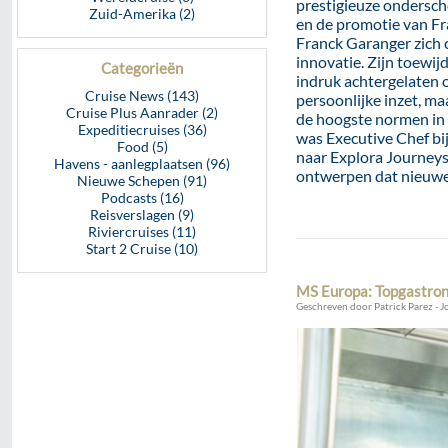
prestigieuze ondersch
Zuid-Amerika (2)
en de promotie van Fra
Franck Garanger zich
innovatie. Zijn toewij
Categorieën
indruk achtergelaten o
Cruise News (143)
persoonlijke inzet, ma
Cruise Plus Aanrader (2)
de hoogste normen in
Expeditiecruises (36)
was Executive Chef bij
Food (5)
naar Explora Journeys.
Havens - aanlegplaatsen (96)
ontwerpen dat nieuwe 
Nieuwe Schepen (91)
Podcasts (16)
Reisverslagen (9)
Riviercruises (11)
Start 2 Cruise (10)
MS Europa: Topgastrono
Geschreven door Patrick Parez - J