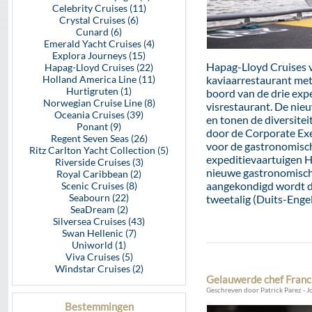
Celebrity Cruises (11)
Crystal Cruises (6)
Cunard (6)
Emerald Yacht Cruises (4)
Explora Journeys (15)
Hapag-Lloyd Cruises v
Hapag-Lloyd Cruises (22)
Holland America Line (11)
kaviaarrestaurant met
Hurtigruten (1)
boord van de drie exp
Norwegian Cruise Line (8)
visrestaurant. De nie
Oceania Cruises (39)
en tonen de diversite
Ponant (9)
door de Corporate Exe
Regent Seven Seas (26)
voor de gastronomis
Ritz Carlton Yacht Collection (5)
expeditievaartuigen 
Riverside Cruises (3)
nieuwe gastronomische
Royal Caribbean (2)
aangekondigd wordt de 
Scenic Cruises (8)
Seabourn (22)
tweetalig (Duits-Engel
SeaDream (2)
Silversea Cruises (43)
Swan Hellenic (7)
Uniworld (1)
Viva Cruises (5)
Windstar Cruises (2)
Gelauwerde chef Franck
Geschreven door Patrick Parez - J
Bestemmingen