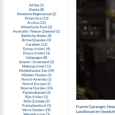
Afrika (1)
Alaska (8)
Amazone Regenwoud (2)
Antarctica (13)
Arctica (12)
Atlantische Kust (2)
Australië / Nieuw-Zeeland (1)
Baltische Staten (8)
Britse Eilanden (3)
Caraiben (12)
Donau (rivier) (4)
Douro (rivier) (1)
Galapagos (8)
Ijsland / Groenland (2)
Mekong (rivier) (1)
Middellandse Zee (39)
Midden-Oosten (5)
Noord-Amerika (1)
Noord-Europa (1)
Noorse Fjorden (14)
Panamakanaal (3)
Rijn (rivier) (1)
Stille Zuidzee (2)
Transatlantisch (1)
Franck Garanger, Head 
Verre Oosten (19)
Landbouw en Voedselv
Wereldcruise (3)