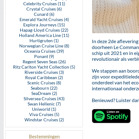
Celebrity Cruises (11)
Crystal Cruises (6)
Cunard (6)
Emerald Yacht Cruises (4)
Explora Journeys (15)
Hapag-Lloyd Cruises (22)
Holland America Line (11)
Hurtigruten (1)
In deze 2de afleverin
Norwegian Cruise Line (8)
doorheen Le Commandan
Oceania Cruises (39)
schip uit 2021 en in 
Ponant (9)
revolutionair als verb
Regent Seven Seas (26)
Ritz Carlton Yacht Collection (5)
We stappen aan boord
Riverside Cruises (3)
zijn voor expeditieled
Royal Caribbean (2)
onderdeel van het eco
Scenic Cruises (8)
Seabourn (22)
internationaal onderzo
SeaDream (2)
Silversea Cruises (43)
Benieuwd? Luister da
Swan Hellenic (7)
Uniworld (1)
Viva Cruises (5)
Windstar Cruises (2)
Bestemmingen