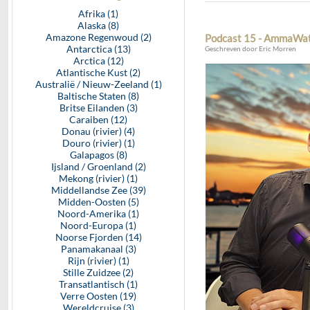
Afrika (1)
Alaska (8)
Amazone Regenwoud (2)
Podcast 15 - AmmaWat
Antarctica (13)
Geschreven door Eric Morren
Arctica (12)
Atlantische Kust (2)
Australië / Nieuw-Zeeland (1)
Baltische Staten (8)
Britse Eilanden (3)
Caraiben (12)
Donau (rivier) (4)
Douro (rivier) (1)
Galapagos (8)
Ijsland / Groenland (2)
Mekong (rivier) (1)
Middellandse Zee (39)
Midden-Oosten (5)
Noord-Amerika (1)
Noord-Europa (1)
Noorse Fjorden (14)
Panamakanaal (3)
Rijn (rivier) (1)
Stille Zuidzee (2)
Transatlantisch (1)
Verre Oosten (19)
Wereldcruise (3)