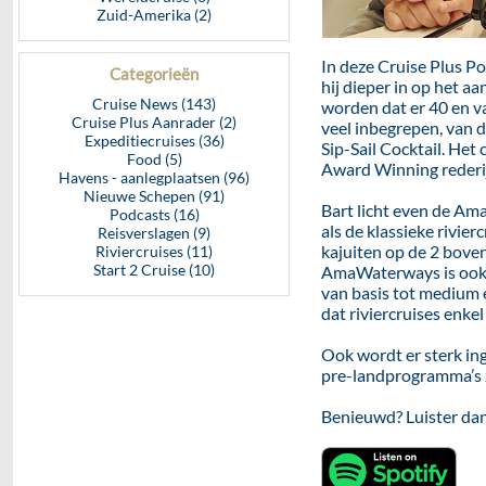
Zuid-Amerika (2)
In deze Cruise Plus P
Categorieën
hij dieper in op het 
Cruise News (143)
worden dat er 40 en va
Cruise Plus Aanrader (2)
veel inbegrepen, van de
Expeditiecruises (36)
Sip-Sail Cocktail. Het
Food (5)
Award Winning rederij
Havens - aanlegplaatsen (96)
Nieuwe Schepen (91)
Bart licht even de Am
Podcasts (16)
als de klassieke rivie
Reisverslagen (9)
kajuiten op de 2 bove
Riviercruises (11)
Start 2 Cruise (10)
AmaWaterways is ook g
van basis tot medium
dat riviercruises enke
Ook wordt er sterk ing
pre-landprogramma’s z
Benieuwd? Luister da