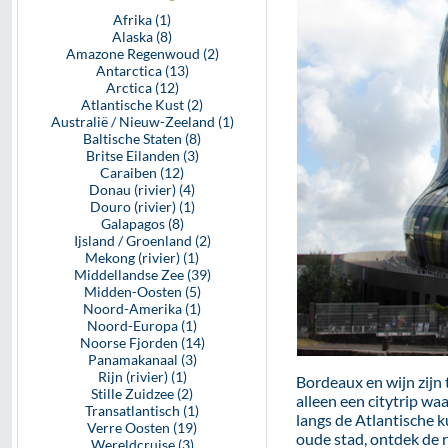
Afrika (1)
Alaska (8)
Amazone Regenwoud (2)
Antarctica (13)
Arctica (12)
Atlantische Kust (2)
Australië / Nieuw-Zeeland (1)
Baltische Staten (8)
Britse Eilanden (3)
Caraiben (12)
Donau (rivier) (4)
Douro (rivier) (1)
Galapagos (8)
Ijsland / Groenland (2)
Mekong (rivier) (1)
Middellandse Zee (39)
Midden-Oosten (5)
Noord-Amerika (1)
Noord-Europa (1)
Noorse Fjorden (14)
Panamakanaal (3)
Rijn (rivier) (1)
Bordeaux en wijn zijn 
Stille Zuidzee (2)
alleen een citytrip wa
Transatlantisch (1)
langs de Atlantische k
Verre Oosten (19)
oude stad, ontdek de r
Wereldcruise (3)