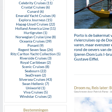
Celebrity Cruises (11)
Crystal Cruises (6)
Cunard (6)
Emerald Yacht Cruises (4)
Explora Journeys (15)
Hapag-Lloyd Cruises (22)
Holland America Line (11)
Hurtigruten (1)
Porto is de bakermat 
Norwegian Cruise Line (8)
riviercruises op de D
Oceania Cruises (39)
varen, maar evenzeer 
Ponant (9)
rond de oevers van de
Regent Seven Seas (26)
Ritz Carlton Yacht Collection (5)
ijzeren Dom Luis I-bru
Riverside Cruises (3)
Gustave Eiffel.
Royal Caribbean (2)
Scenic Cruises (8)
Seabourn (22)
SeaDream (2)
Silversea Cruises (43)
Swan Hellenic (7)
Droom nu, Reis later: 
Uniworld (1)
Viva Cruises (5)
Geschreven door Patrick Parez - J
Windstar Cruises (2)
Bestemmingen