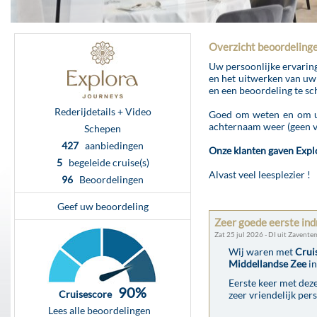
Overzicht beoordeling
Uw persoonlijke ervaring
en het uitwerken van uw
en een beoordeling te sc
Rederijdetails + Video
Goed om weten en om uw 
achternaam weer (geen v
Schepen
427
aanbiedingen
Onze klanten gaven Expl
5
begeleide cruise(s)
Alvast veel leesplezier !
96
Beoordelingen
Geef uw beoordeling
Zeer goede eerste ind
Zat 25 jul 2026 - DI uit Zavente
Wij waren met
Crui
Middellandse Zee
in
Eerste keer met deze
90%
Cruisescore
zeer vriendelijk per
Lees alle beoordelingen