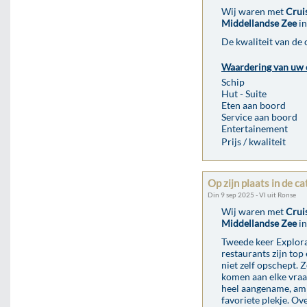
Wij waren met
Crui
Middellandse Zee
in
De kwaliteit van de
Waardering van uw 
Schip
Hut - Suite
Eten aan boord
Service aan boord
Entertainement
Prijs / kwaliteit
Op zijn plaats in de c
Din 9 sep 2025 - VI uit Ronse
Wij waren met
Crui
Middellandse Zee
in
Tweede keer Explora I
restaurants zijn top
niet zelf opschept. 
komen aan elke vraa
heel aangename, amic
favoriete plekje. O