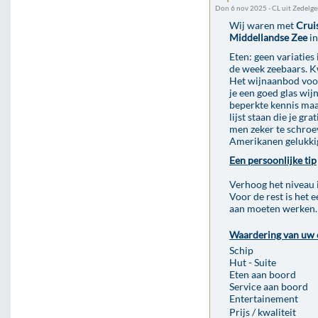
Don 6 nov 2025 - CL uit Zedelg
Wij waren met
Crui
Middellandse Zee
in
Eten: geen variaties
de week zeebaars. Kw
Het wijnaanbod voor 
je een goed glas wij
beperkte kennis maar
lijst staan die je gr
men zeker te schroe
Amerikanen gelukkig
Een persoonlijke tip
Verhoog het niveau i
Voor de rest is het 
aan moeten werken.
Waardering van uw 
Schip
Hut - Suite
Eten aan boord
Service aan boord
Entertainement
Prijs / kwaliteit