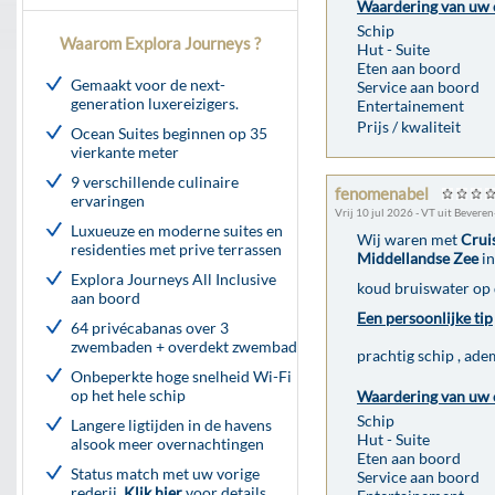
Waardering van uw 
Schip
Waarom Explora Journeys ?
Hut - Suite
Eten aan boord
Gemaakt voor de next-
Service aan boord
generation luxereizigers.
Entertainement
Prijs / kwaliteit
Ocean Suites beginnen op 35
vierkante meter
9 verschillende culinaire
fenomenabel
ervaringen
Vrij 10 jul 2026 - VT uit Bevere
Luxueuze en moderne suites en
Wij waren met
Crui
residenties met prive terrassen
Middellandse Zee
in
Explora Journeys All Inclusive
koud bruiswater op
aan boord
Een persoonlijke tip
64 privécabanas over 3
zwembaden + overdekt zwembad
prachtig schip , ad
Onbeperkte hoge snelheid Wi-Fi
op het hele schip
Waardering van uw 
Schip
Langere ligtijden in de havens
Hut - Suite
alsook meer overnachtingen
Eten aan boord
Status match met uw vorige
Service aan boord
rederij.
Klik hier
voor details.