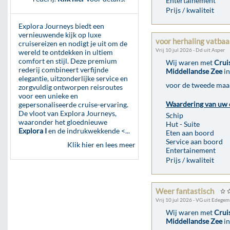
Entertainement
Prijs / kwaliteit
Explora Journeys biedt een
vernieuwende kijk op luxe
voor herhaling vatbaa
cruisereizen en nodigt je uit om de
Vrij 10 jul 2026 - Dd uit Asper
wereld te ontdekken in ultiem
comfort en stijl. Deze premium
Wij waren met
Crui
rederij combineert verfijnde
Middellandse Zee
in
elegantie, uitzonderlijke service en
voor de tweede maar 
zorgvuldig ontworpen reisroutes
voor een unieke en
Waardering van uw 
gepersonaliseerde cruise-ervaring.
De vloot van Explora Journeys,
Schip
waaronder het gloednieuwe
Hut - Suite
Explora I
en de indrukwekkende <...
Eten aan boord
Service aan boord
Klik hier en lees meer
Entertainement
Prijs / kwaliteit
Weer fantastisch
Vrij 10 jul 2026 - VG uit Edegem
Wij waren met
Crui
Middellandse Zee
in