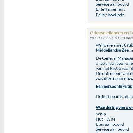
Service aan boord
Entertainement
Prijs / kwaliteit
Griekse eilanden en T
Woe 15 okt 2025 - SD uit Langd
Wij waren met
Crui
Middellandse Zee
in
De General Manager 
onze vraag voor onbo
van het kastje naar 
De ontscheping in de
was deze naam onwa
Een persoonlijke tip
De koffiebar is uits
Waardering van uw 
Schip
Hut - Suite
Eten aan boord
Service aan boord