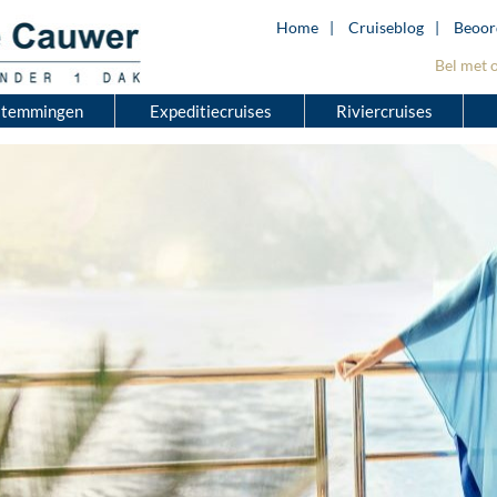
Home
Cruiseblog
Beoor
Bel met 
stemmingen
Expeditiecruises
Riviercruises