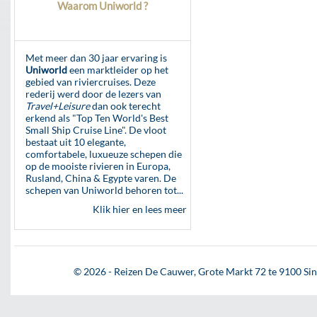
Waarom Uniworld ?
Met meer dan 30 jaar ervaring is
Uniworld
een marktleider op het
gebied van riviercruises. Deze
rederij werd door de lezers van
Travel+Leisure
dan ook terecht
erkend als "Top Ten World's Best
Small Ship Cruise Line". De vloot
bestaat uit 10 elegante,
comfortabele, luxueuze schepen die
op de mooiste rivieren in Europa,
Rusland, China & Egypte varen. De
schepen van Uniworld behoren tot...
Klik hier en lees meer
© 2026 - Reizen De Cauwer, Grote Markt 72 te 9100 Sint