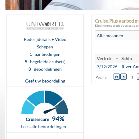
Cruise Plus aanbod m
Kies hieronder uit de selectie e
Rederijdetails + Video
Schepen
1
aanbiedingen
Vertrek
Schip
5
begeleide cruise(s)
7/12/2026
River Am
3
Beoordelingen
Pagina:
1
Geef uw beoordeling
94%
Cruisescore
Lees alle beoordelingen