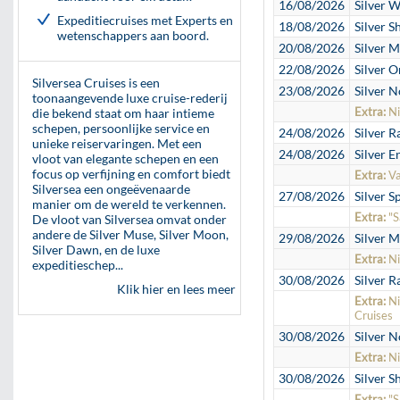
16/08/2026
Silver W
Expeditiecruises met Experts en
18/08/2026
Silver S
wetenschappers aan boord.
20/08/2026
Silver M
22/08/2026
Silver O
Silversea Cruises is een
23/08/2026
Silver N
toonaangevende luxe cruise-rederij
Extra:
Ni
die bekend staat om haar intieme
schepen, persoonlijke service en
24/08/2026
Silver R
unieke reiservaringen. Met een
24/08/2026
Silver E
vloot van elegante schepen en een
focus op verfijning en comfort biedt
Extra:
Va
Silversea een ongeëvenaarde
27/08/2026
Silver Sp
manier om de wereld te verkennen.
Extra:
"S
De vloot van Silversea omvat onder
andere de Silver Muse, Silver Moon,
29/08/2026
Silver M
Silver Dawn, en de luxe
Extra:
Ni
expeditieschep...
30/08/2026
Silver R
Klik hier en lees meer
Extra:
Ni
Cruises
30/08/2026
Silver N
Extra:
Ni
30/08/2026
Silver S
Extra:
"S