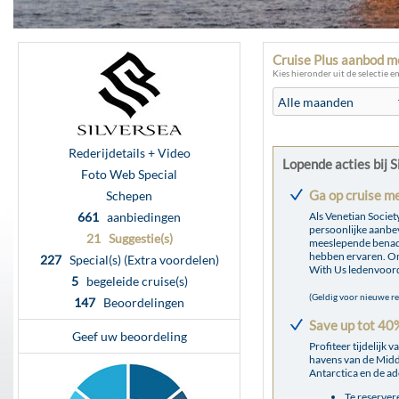
Cruise Plus aanbod m
Kies hieronder uit de selectie e
Rederijdetails + Video
Lopende acties bij S
Foto Web Special
Ga op cruise me
Schepen
661
aanbiedingen
Als Venetian Society
persoonlijke aanbev
21 Suggestie(s)
meeslepende benade
hebben ervaren. Om 
227
Special(s) (Extra voordelen)
With Us ledenvoorde
5
begeleide cruise(s)
(Geldig voor nieuwe r
147
Beoordelingen
Save up tot 40%
Geef uw beoordeling
Profiteer tijdelijk
havens van de Midde
Antarctica en de 
Te reserver