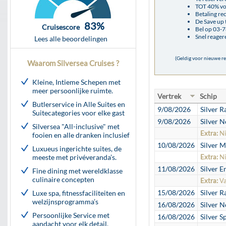
TOT 40% voo
Betaling re
De Save up 
83%
Cruisescore
Bel op 03-7
Snel reager
Lees alle beoordelingen
(Geldig voor nieuwe r
Waarom Silversea Cruises ?
Kleine, Intieme Schepen met
meer persoonlijke ruimte.
Vertrek
Schip
Butlerservice in Alle Suites en
9/08/2026
Silver R
Suitecategories voor elke gast
9/08/2026
Silver N
Silversea "All-inclusive" met
Extra:
Ni
fooien en alle dranken inclusief
10/08/2026
Silver M
Luxueus ingerichte suites, de
meeste met privéveranda’s.
Extra:
Ni
11/08/2026
Silver E
Fine dining met wereldklasse
culinaire concepten
Extra:
Va
15/08/2026
Silver R
Luxe spa, fitnessfaciliteiten en
welzijnsprogramma’s
16/08/2026
Silver N
Persoonlijke Service met
16/08/2026
Silver Sp
aandacht voor elk detail.