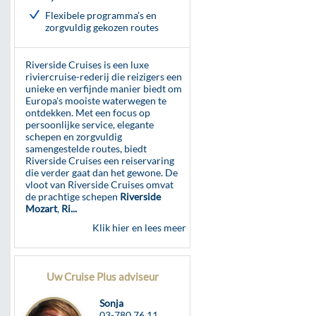
Flexibele programma’s en
zorgvuldig gekozen routes
Riverside Cruises is een luxe
riviercruise-rederij die reizigers een
unieke en verfijnde manier biedt om
Europa's mooiste waterwegen te
ontdekken. Met een focus op
persoonlijke service, elegante
schepen en zorgvuldig
samengestelde routes, biedt
Riverside Cruises een reiservaring
die verder gaat dan het gewone. De
vloot van Riverside Cruises omvat
de prachtige schepen
Riverside
Mozart
,
Ri...
Klik hier en lees meer
Uw Cruise Plus adviseur
Sonja
03-780.76.11