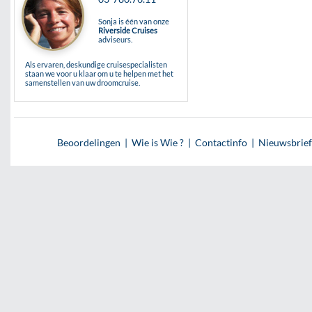
Sonja is één van onze
Riverside Cruises
adviseurs.
Als ervaren, deskundige cruisespecialisten
staan we voor u klaar om u te helpen met het
samenstellen van uw droomcruise.
Beoordelingen
|
Wie is Wie ?
|
Contactinfo
|
Nieuwsbrief