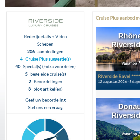
Cruise Plus aanbod m
Rhône 
Rederijdetails + Video
Riversi
Schepen
206
aanbiedingen
4 Cruise Plus suggestie(s)
Vanaf pp
40
Special(s) (Extra voordelen)
5
begeleide cruise(s)
Riverside Ravel ****
2
Beoordelingen
12 augustus 2026 - 8 dag
3
blog artikel(en)
Geef uw beoordeling
Donau 
Stel ons een vraag
Riversi
Vanaf pp