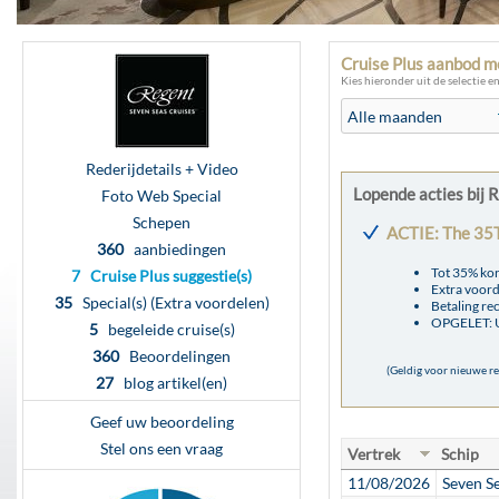
Cruise Plus aanbod m
Kies hieronder uit de selectie e
Rederijdetails + Video
Lopende acties bij 
Foto Web Special
Schepen
ACTIE: The 35
360
aanbiedingen
Tot 35% kor
7 Cruise Plus suggestie(s)
Extra voord
35
Special(s) (Extra voordelen)
Betaling re
OPGELET: U
5
begeleide cruise(s)
360
Beoordelingen
(Geldig voor nieuwe r
27
blog artikel(en)
Geef uw beoordeling
Stel ons een vraag
Vertrek
Schip
11/08/2026
Seven S