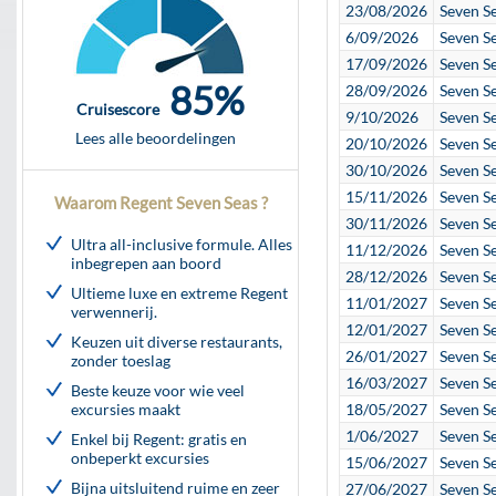
23/08/2026
Seven S
6/09/2026
Seven S
17/09/2026
Seven S
85%
28/09/2026
Seven S
Cruisescore
9/10/2026
Seven S
Lees alle beoordelingen
20/10/2026
Seven S
30/10/2026
Seven S
15/11/2026
Seven S
Waarom Regent Seven Seas ?
30/11/2026
Seven S
Ultra all-inclusive formule. Alles
11/12/2026
Seven S
inbegrepen aan boord
28/12/2026
Seven S
Ultieme luxe en extreme Regent
11/01/2027
Seven S
verwennerij.
12/01/2027
Seven S
Keuzen uit diverse restaurants,
26/01/2027
Seven S
zonder toeslag
16/03/2027
Seven S
Beste keuze voor wie veel
excursies maakt
18/05/2027
Seven S
1/06/2027
Seven S
Enkel bij Regent: gratis en
onbeperkt excursies
15/06/2027
Seven S
Bijna uitsluitend ruime en zeer
27/06/2027
Seven S