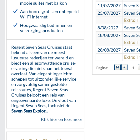
mooie suites met balkon
11/07/2027
Seven S
Aan boord gratis en onbeperkt
25/07/2027
Seven S
Wi-Fi internet
Extra:
Th
Hoogwaardig bedlinnen en
8/08/2027
Seven S
verzorgingsproducten
18/08/2027
Seven S
Extra:
Th
Regent Seven Seas Cruises staat
28/08/2027
Seven S
bekend als een van de meest
Extra:
Th
luxueuze rederijen ter wereld en
biedt een allesomvattende cruise-
Pagina:
1
ervaring die niets aan het toeval
overlaat. Van elegant ingerichte
schepen tot uitzonderlijke service
en zorgvuldig samengestelde
reisroutes, Regent Seven Seas
Cruises belooft een reis van
ongeëvenaarde luxe. De vloot van
Regent Seven Seas, inclusief de
Seven Seas Explor...
Klik hier en lees meer