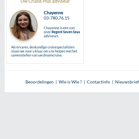
Uw Cruise Plus adviseur
Chayenne
03-780.76.15
Chayenne is één van
onze
Regent Seven Seas
adviseurs.
Als ervaren, deskundige cruisespecialisten
staan we voor u klaar om u te helpen met het
samenstellen van uw droomcruise.
Beoordelingen
|
Wie is Wie ?
|
Contactinfo
|
Nieuwsbrief