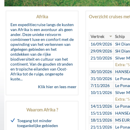
Afrika
Overzicht cruises me
Een expeditiecruise langs de kusten
van Afrika is een avontuur als geen
ander. Deze unieke reisvorm
Vertrek
Schip
combineert luxe en comfort met de
16/09/2026
SH Dian
opwinding van het verkennen van
afgelegen gebieden en het
29/09/2026
SH Dian
ontdekken van de rijke
21/10/2026
Silver M
biodiversiteit en cultuur van het
continent. Van de gouden stranden
Extra:
"S
en tropische eilanden van Oost-
30/10/2026
HANSEAT
Afrika tot de ruige, ongerepte
31/10/2026
Le Pona
kuste...
7/11/2026
Le Pona
Klik hier en lees meer
10/11/2026
Silver M
Extra:
"S
14/11/2026
Le Pona
Waarom Afrika ?
15/11/2026
HANSEAT
18/11/2026
MS EURO
Toegang tot minder
toegankelijke gebieden
21/11/2026
Le Pona