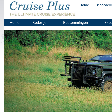
Home
Beoordeli
Home
Rederijen
Bestemmingen
Expe