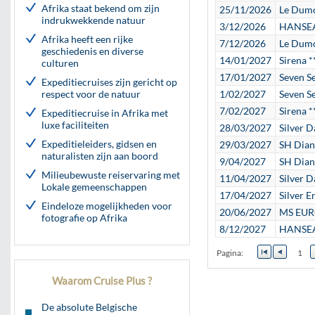
Afrika staat bekend om zijn
25/11/2026
Le Dumo
indrukwekkende natuur
3/12/2026
HANSEAT
Afrika heeft een rijke
7/12/2026
Le Dumo
geschiedenis en diverse
14/01/2027
Sirena *
culturen
17/01/2027
Seven S
Expeditiecruises zijn gericht op
respect voor de natuur
1/02/2027
Seven S
7/02/2027
Sirena *
Expeditiecruise in Afrika met
luxe faciliteiten
28/03/2027
Silver 
Expeditieleiders, gidsen en
29/03/2027
SH Dian
naturalisten zijn aan boord
9/04/2027
SH Dian
Milieubewuste reiservaring met
11/04/2027
Silver 
Lokale gemeenschappen
17/04/2027
Silver E
Eindeloze mogelijkheden voor
20/06/2027
MS EURO
fotografie op Afrika
8/12/2027
HANSEAT
Pagina:
1
Waarom Cruise Plus ?
De absolute Belgische